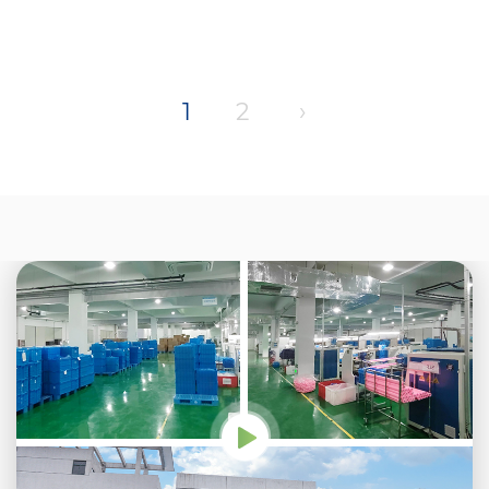
1
2
›