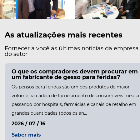
As atualizações mais recentes
Fornecer a você as últimas notícias da empresa
do setor
o você escolhe um fabricante confiável
 bandagens adesivas para pedidos em
andes quantidades?
O
andagens adesivas estão entre os produtos reordenados
v
mais frequência na cadeia de suprimentos de
p
umíveis médicos, vendidos em hospitais, farmácias,
g
s de varejo e programas industri...
2
6 / 07 / 27