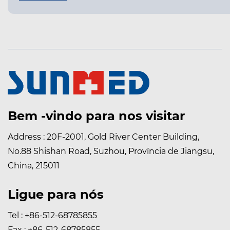
er mais
Bem -vindo para nos visitar
Address : 20F-2001, Gold River Center Building,
No.88 Shishan Road, Suzhou, Província de Jiangsu,
China, 215011
Ligue para nós
Tel : +86-512-68785855
Fax : +86-512-68785855