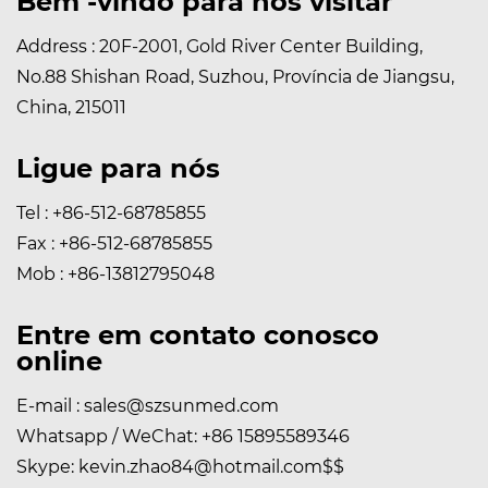
Bem -vindo para nos visitar
Address : 20F-2001, Gold River Center Building,
No.88 Shishan Road, Suzhou, Província de Jiangsu,
China, 215011
Ligue para nós
Tel : +86-512-68785855
Fax : +86-512-68785855
Mob : +86-13812795048
Entre em contato conosco
online
E-mail :
sales@szsunmed.com
Whatsapp / WeChat:
+86 15895589346
Skype:
kevin.zhao84@hotmail.com
$$