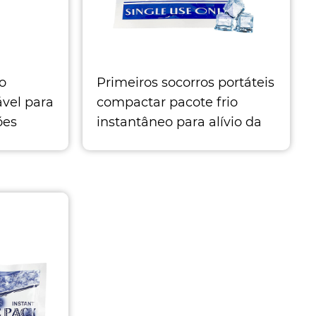
vo
Primeiros socorros portáteis
ável para
compactar pacote frio
ões
instantâneo para alívio da
e de
dor
Compressas frias
uncionar
instantâneas são
a ins
projetadas para alívio eficaz
da dor. Fonte