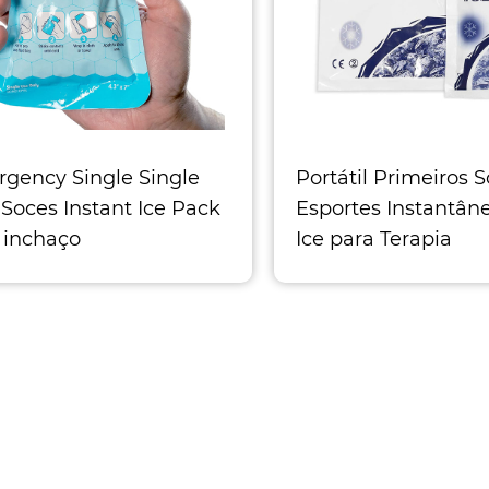
gency Single Single
Portátil Primeiros 
t Soces Instant Ice Pack
Esportes Instantân
 inchaço
Ice para Terapia
ressa fria instantânea
Terapia a frio inst
estes pacotes de gelo
Nossos pacotes de 
áveis ​​de 4 "x7"
descartáveis ​​dão u