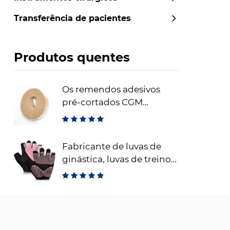
Transferência de pacientes
Produtos quentes
Os remendos adesivos
pré-cortados CGM
Dexcom remendos
adesivos de fixação do
sensor à prova d'água
Fabricante de luvas de
ginástica, luvas de treino
sem dedos para
levantamento de peso,
luvas de fitness respiráveis ​​
para treinamento e
esportes