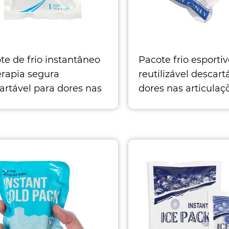
te de frio instantâneo
Pacote frio esporti
erapia segura
reutilizável descart
artável para dores nas
dores nas articulaç
culações
Introdução O pacot
rimentar alívio
gelo instantâneo
antâneo da dor O
descartável pode f
amento extra o mantém
como uma fonte fri
e efic