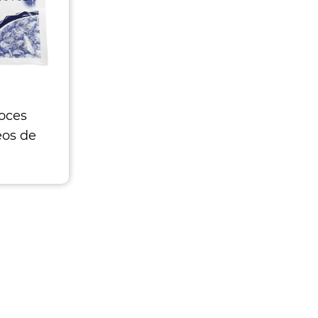
Soces
eos de
antâneo
gelo
m al