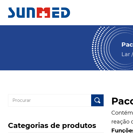
Pac
Lar
Paco
Contém 
reação 
Categorias de produtos
Funçõe