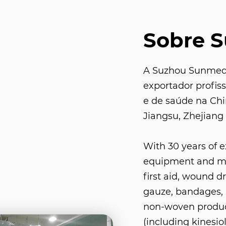
Sobre 
A Suzhou Sunmed C
exportador profis
e de saúde na Ch
Jiangsu, Zhejiang 
With 30 years of 
equipment and med
first aid, wound d
gauze, bandages, 
non-woven product
(including kinesio