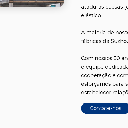
ataduras coesas (
elástico.
A maioria de noss
fábricas da Suzho
Com nossos 30 ano
e equipe dedicad
cooperação e comu
esforçamos para s
estabelecer relaç
Contate-nos