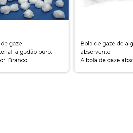
 de gaze
Bola de gaze de al
terial: algodão puro.
absorvente
lor: Branco.
A bola de gaze abs
AMÉTER: 10mm, 15 mm,
estéril médica é fei
m, 30mm, 40mm, e
bola de gaze de al
raio-x de raio