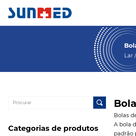
Bol
Lar
Bola
Bolas d
A bola d
Categorias de produtos
padrão 