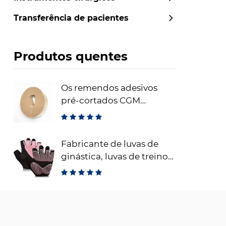
Transferência de pacientes
Produtos quentes
Os remendos adesivos
pré-cortados CGM
Dexcom remendos
adesivos de fixação do
sensor à prova d'água
Fabricante de luvas de
ginástica, luvas de treino
sem dedos para
levantamento de peso,
luvas de fitness respiráveis ​​
para treinamento e
esportes