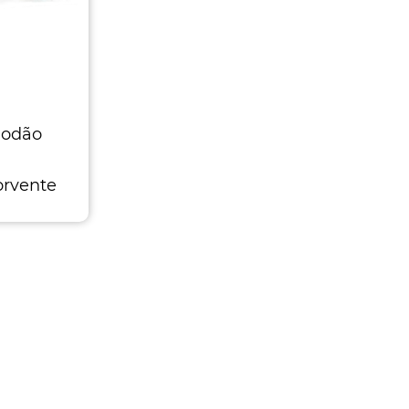
godão
orvente
ta de
godão de