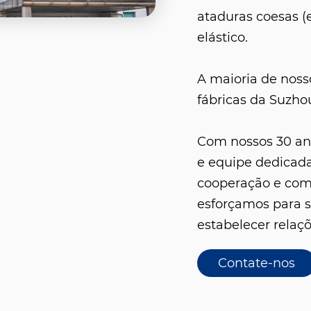
ataduras coesas (
elástico.
A maioria de noss
fábricas da Suzho
Com nossos 30 ano
e equipe dedicad
cooperação e comu
esforçamos para s
estabelecer relaç
Contate-nos