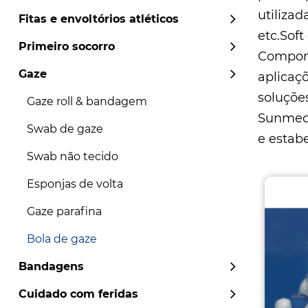
utiliza
Fitas e envoltórios atléticos
etc.Soft
Primeiro socorro
Compone
Gaze
aplicaç
soluçõe
Gaze roll & bandagem
Sunme
Swab de gaze
e estab
Swab não tecido
Esponjas de volta
Gaze parafina
Bola de gaze
Bandagens
Cuidado com feridas