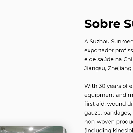
Sobre 
A Suzhou Sunmed C
exportador profis
e de saúde na Ch
Jiangsu, Zhejiang 
With 30 years of 
equipment and med
first aid, wound d
gauze, bandages, 
non-woven product
(including kinesio