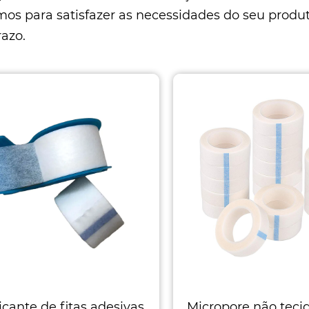
mos para satisfazer as necessidades do seu produt
razo.
icante de fitas adesivas
Micropore não teci