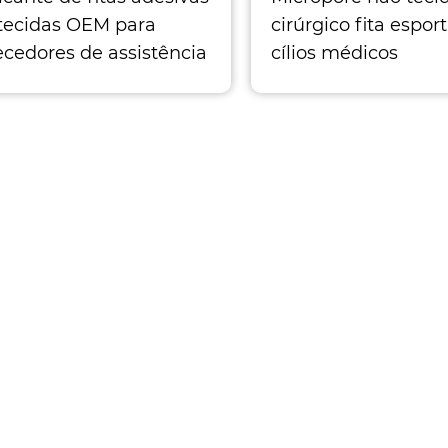
tecidas OEM para
cirúrgico fita espor
ecedores de assistência
cílios médicos
ca, clínicas, farmácias
Nome do produto: f
mpradores por atacado
médica não tecida 
rial de alta qualidade:
Material: não tecid
do a partir de tecido
Tamanho: 1,25
o e sem tecido, fita
iva não te