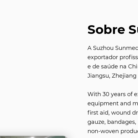
Sobre 
A Suzhou Sunmed C
exportador profis
e de saúde na Ch
Jiangsu, Zhejiang 
With 30 years of 
equipment and med
first aid, wound d
gauze, bandages, 
non-woven product