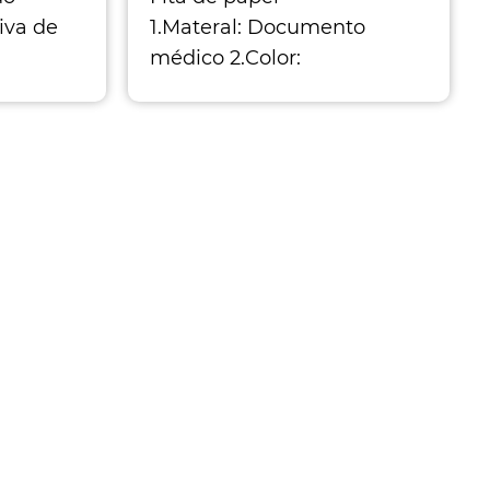
tiva de
1.Materal: Documento
médico 2.Color:
ita
branco/bege 3. Plool
cirúrgica
plástico: PP/PS/ABS 4.Nner
o/pe
C