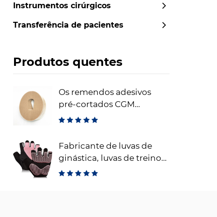
Instrumentos cirúrgicos
Transferência de pacientes
Produtos quentes
Os remendos adesivos
pré-cortados CGM
Dexcom remendos
adesivos de fixação do
sensor à prova d'água
Fabricante de luvas de
ginástica, luvas de treino
sem dedos para
levantamento de peso,
luvas de fitness respiráveis ​​
para treinamento e