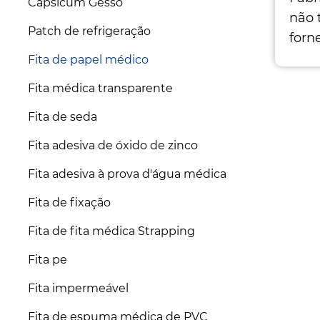
Capsicum Gesso
não 
Patch de refrigeração
forn
médi
Fita de papel médico
e co
Fita médica transparente
Mate
cria
Fita de seda
maci
Fita adesiva de óxido de zinco
ades
Fita adesiva à prova d'água médica
Fita de fixação
Fita de fita médica Strapping
Fita pe
Fita impermeável
Fita de espuma médica de PVC