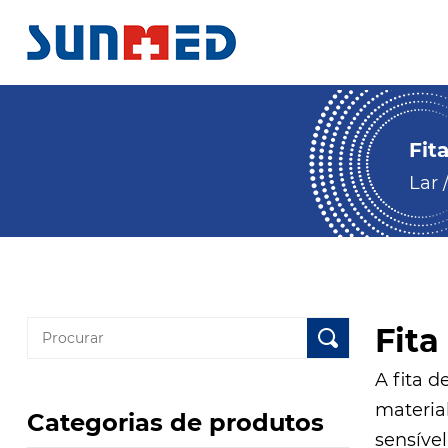
Fit
Lar
Fita
A fita 
material
Categorias de produtos
sensíve