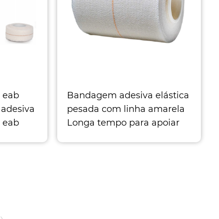
 eab
Bandagem adesiva elástica
 adesiva
pesada com linha amarela
 eab
Longa tempo para apoiar
 adesiva
entorses e tensões. Adesivo
amigável à pele, adequado
para esportes
›