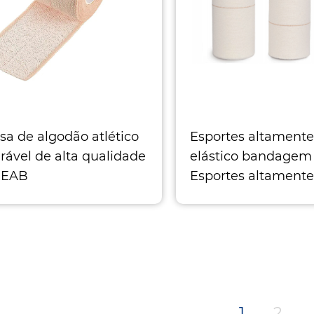
sa de algodão atlético
Esportes altamente
irável de alta qualidade
elástico bandagem
 EAB
Esportes altamente
clássico e elástico de
elástico bandagem
ivo esportivo respirável
Tamanho 1 L
anho 1
1
2