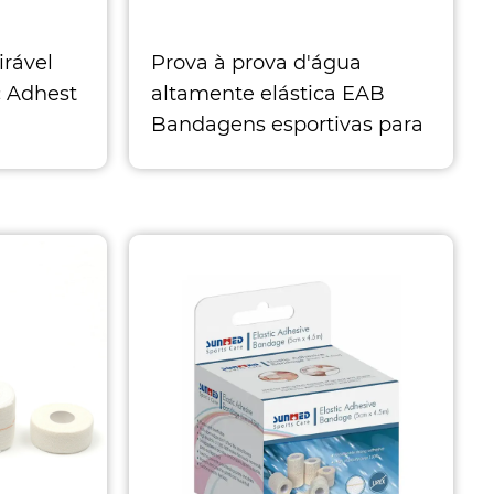
irável
Prova à prova d'água
c Adhest
altamente elástica EAB
Bandagens esportivas para
 2,5cm x
entorses de tornozelo
 Largura
Tamanhos: Largura 2,5cm x
comprimento 4,5m Largura
5,0cm x comp