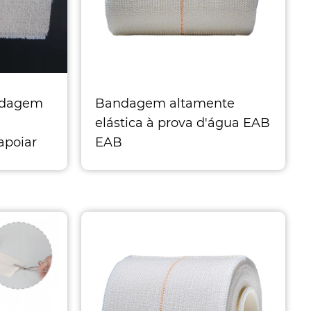
ndagem
Bandagem altamente
elástica à prova d'água EAB
apoiar
EAB
 Adesivo
Tamanho 1 Largura 2,5cm x
dequado
comprimento 4,5m
Tamanho 2