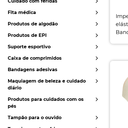
Cuidado com feridas
Fita médica
Impe
elás
Produtos de algodão
Band
Produtos de EPI
Tama
Suporte esportivo
comp
5,0c
Caixa de comprimidos
Bandagens adesivas
Maquiagem de beleza e cuidado
diário
Produtos para cuidados com os
pés
Tampão para o ouvido