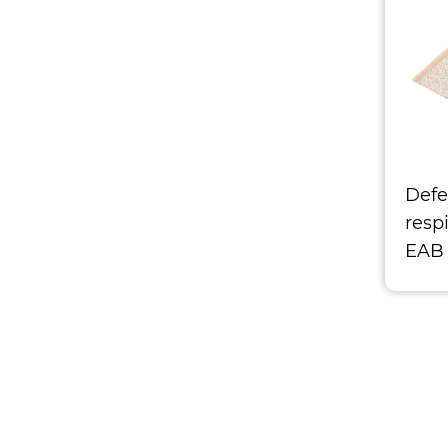
esportes
Defe
resp
EAB
EAB 
ades
Tam