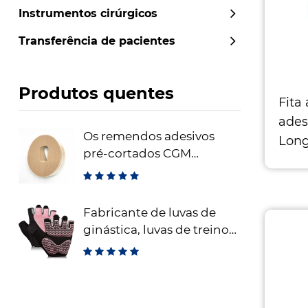
Instrumentos cirúrgicos
Transferência de pacientes
Produtos quentes
Fita 
ades
Os remendos adesivos
Long
pré-cortados CGM
ento
Dexcom remendos
amig
adesivos de fixação do
para
sensor à prova d'água
Fabricante de luvas de
ginástica, luvas de treino
sem dedos para
levantamento de peso,
luvas de fitness respiráveis ​​
para treinamento e