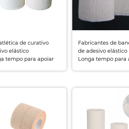
atlética de curativo
Fabricantes de ba
ivo elástico
de adesivo elástico
a tempo para apoiar
Longa tempo para 
rses e tensões. Adesivo
entorses e tensões.
ável à pele, adequado
amigável à pele, a
 esportes
para esportes