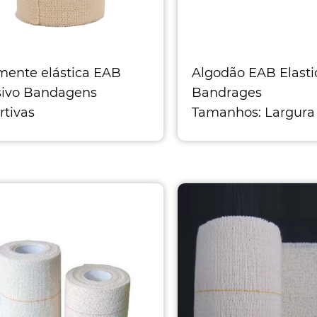
mente elástica EAB
Algodão EAB Elasti
ivo Bandagens
Bandrages
rtivas
Tamanhos: Largura
nhos: Largura 2,5cm x
comprimento 4,5m
rimento 4,5m Largura
5,0cm x comp
m x comp