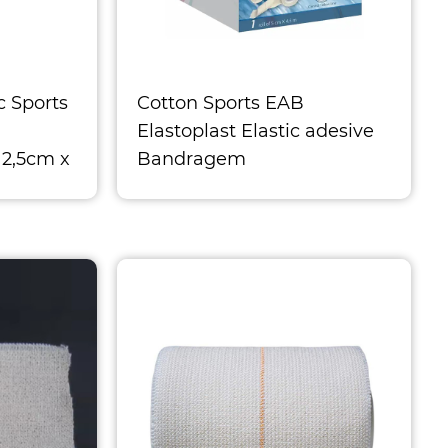
c Sports
Cotton Sports EAB
Elastoplast Elastic adesive
 2,5cm x
Bandragem
 Largura
EAB clássico e elástico de
adesivo esportivo respirável
Tamanho 1