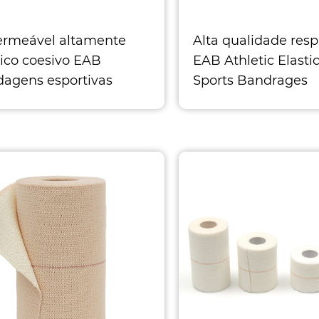
rmeável altamente
Alta qualidade resp
tico coesivo EAB
EAB Athletic Elasti
agens esportivas
Sports Bandrages
nhos: Largura 2,5cm x
Tamanhos: Largura
rimento 4,5m Largura
comprimento 4,5m
m x comp
5,0cm x comp