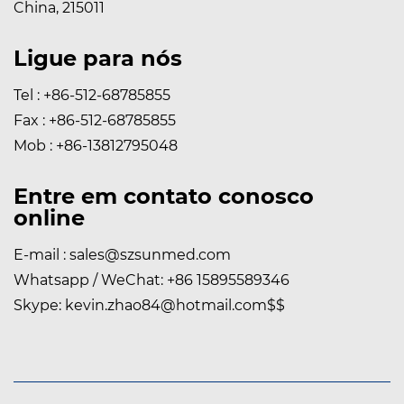
China, 215011
Ligue para nós
Tel : +86-512-68785855
Fax : +86-512-68785855
Mob : +86-13812795048
Entre em contato conosco
online
E-mail :
sales@szsunmed.com
Whatsapp / WeChat:
+86 15895589346
Skype:
kevin.zhao84@hotmail.com
$$